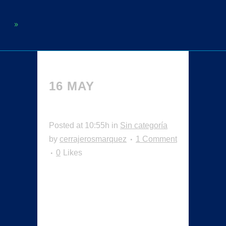
16 MAY
¡HOLA,
MUNDO!
Posted at 10:55h
in
Sin categoría
by
cerrajerosmarquez
1 Comment
0
Likes
Te damos la bienvenida a
WordPress. Esta es tu primera
entrada. Edítala o bórrala, ¡luego
empieza a escribir! ...