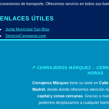
conexiones de transporte. Ofrecemos servicio en todos sus barr
ENLACES ÚTILES
Junta Municipal San Blas
ServicioCerrajeros.com
📍 CERRAJEROS MÁRQUEZ – CERR
HORAS
Cerrajeros Márquez
tiene su sede en
Calle
Madrid
, desde donde ofrecemos atención rá
capital y zonas cercanas
. Gracias a nue
podemos desplazarnos a cualquier barrio